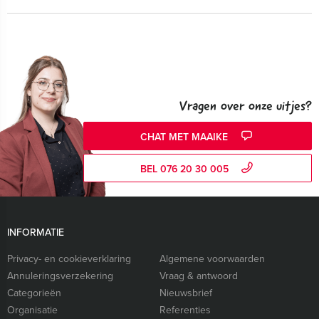
Vragen over onze uitjes?
CHAT MET MAAIKE
BEL 076 20 30 005
INFORMATIE
Privacy- en cookieverklaring
Algemene voorwaarden
Annuleringsverzekering
Vraag & antwoord
Categorieën
Nieuwsbrief
Organisatie
Referenties