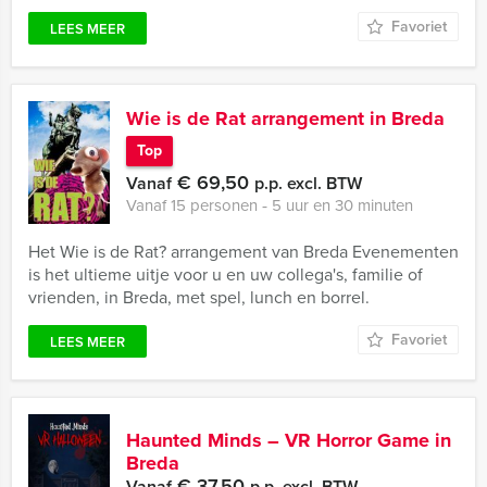
Favoriet
LEES MEER
Wie is de Rat arrangement in Breda
Top
€ 69,50
Vanaf
p.p. excl. BTW
Vanaf 15 personen ‐ 5 uur en 30 minuten
Het Wie is de Rat? arrangement van Breda Evenementen
is het ultieme uitje voor u en uw collega's, familie of
vrienden, in Breda, met spel, lunch en borrel.
Favoriet
LEES MEER
Haunted Minds – VR Horror Game in
Breda
€ 37,50
Vanaf
p.p. excl. BTW