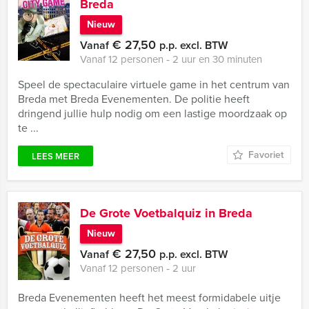
Breda
Nieuw
€ 27,50
Vanaf
p.p. excl. BTW
Vanaf 12 personen ‐ 2 uur en 30 minuten
Speel de spectaculaire virtuele game in het centrum van
Breda met Breda Evenementen. De politie heeft
dringend jullie hulp nodig om een lastige moordzaak op
te ...
Favoriet
LEES MEER
De Grote Voetbalquiz in Breda
Nieuw
€ 27,50
Vanaf
p.p. excl. BTW
Vanaf 12 personen ‐ 2 uur
Breda Evenementen heeft het meest formidabele uitje