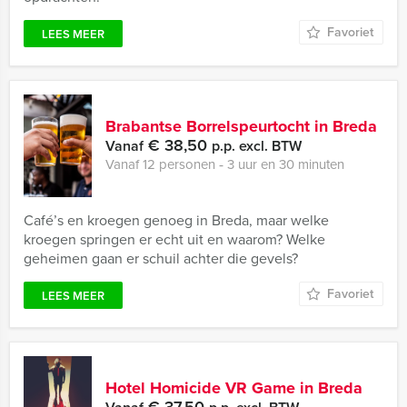
Favoriet
LEES MEER
Brabantse Borrelspeurtocht in Breda
€ 38,50
Vanaf
p.p. excl. BTW
Vanaf 12 personen ‐ 3 uur en 30 minuten
Café’s en kroegen genoeg in Breda, maar welke
kroegen springen er echt uit en waarom? Welke
geheimen gaan er schuil achter die gevels?
Favoriet
LEES MEER
Hotel Homicide VR Game in Breda