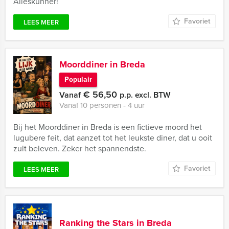
Alleskunner!
Favoriet
LEES MEER
Moorddiner in Breda
Populair
€ 56,50
Vanaf
p.p. excl. BTW
Vanaf 10 personen ‐ 4 uur
Bij het Moorddiner in Breda is een fictieve moord het
lugubere feit, dat aanzet tot het leukste diner, dat u ooit
zult beleven. Zeker het spannendste.
Favoriet
LEES MEER
Ranking the Stars in Breda