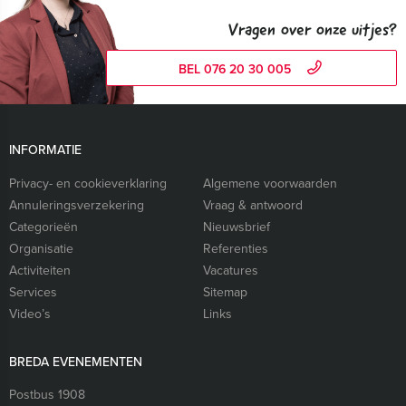
Vragen over onze uitjes?
BEL 076 20 30 005
INFORMATIE
Privacy- en cookieverklaring
Algemene voorwaarden
Annuleringsverzekering
Vraag & antwoord
Categorieën
Nieuwsbrief
Organisatie
Referenties
Activiteiten
Vacatures
Services
Sitemap
Video’s
Links
BREDA EVENEMENTEN
Postbus 1908