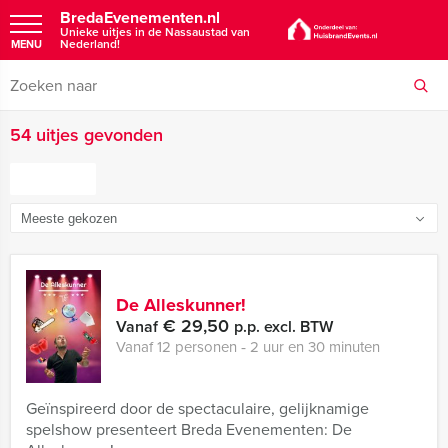
BredaEvenementen.nl
Unieke uitjes in de Nassaustad van
Nederland!
MENU
54 uitjes gevonden
FILTER
De Alleskunner!
€ 29,50
Vanaf
p.p. excl. BTW
Vanaf 12 personen ‐ 2 uur en 30 minuten
Geïnspireerd door de spectaculaire, gelijknamige
spelshow presenteert Breda Evenementen: De