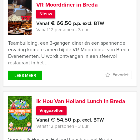
VR Moorddiner in Breda
Nieuw
€ 66,50
Vanaf
p.p. excl. BTW
Vanaf 12 personen ‐ 3 uur
Teambuilding, een 3-gangen diner én een spannende
ervaring komen samen bij de VR-Moorddiner van Breda
Evenementen. U wordt ontvangen in een sfeervol
restaurant in het ...
Favoriet
LEES MEER
Ik Hou Van Holland Lunch in Breda
Vrijgezellen
€ 54,50
Vanaf
p.p. excl. BTW
Vanaf 12 personen ‐ 3 uur
Voor de Ik Hou van Holland Lunch neemt Breda