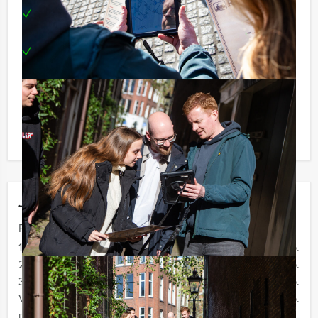
Dwarsboom je tegenstanders door belangrijke
stations in te pikken
Een heerlijk 3-gangenlunch
Voor wie
Perfect voor teamuitjes, bedrijfsuitjes of
vriendengroepen die houden van een flinke portie
spelplezier, concurrentie én samenwerking.
Jouw uitje
Prijs :
12 -19 personen
€ 59,50 p.p.
20 - 29 personen
€ 56,50 p.p.
30 - 29 personen
€ 54,50 p.p.
Vanaf 40 personen
€ 52,50 p.p.
De prijzen zijn exclusief BTW