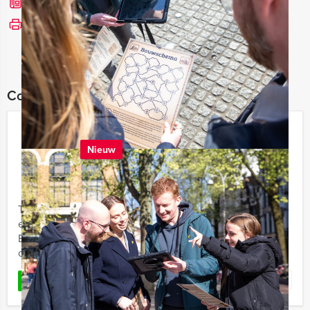
Bel mij terug
Bekijk printbare versie
Combineer dit uitje met:
VR Moordlunch in Breda
Nieuw
€ 57,50
Vanaf
p.p. excl. BTW
Vanaf 12 personen ‐ 3 uur
Teambuilding, een uitgebreide lunch én een spannende
ervaring komen samen bij de VR-Moordlunch van Breda
Evenementen. In hartje Breda wordt uw gezelschap
ontvangen in een ...
Favoriet
LEES MEER