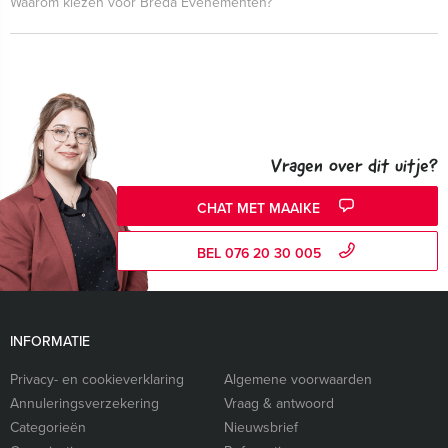
Waarom kiezen voor Breda Evenementen?
Vragen over dit uitje?
CHAT MET MAAIKE
BEL 076 20 30 005
INFORMATIE
Privacy- en cookieverklaring
Algemene voorwaarden
Annuleringsverzekering
Vraag & antwoord
Categorieën
Nieuwsbrief