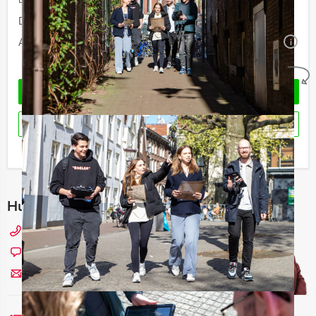
Duur:
5 uur
Aantal:
Minimaal 12 personen
i
Geheel vrijblijvend
OFFERTE AANVRAGEN
RESERVEREN
Ik heb een vraag over dit uitje
Hulp nodig bij het kiezen?
076 20 30 005
Chat met Maaike
Stuur ons een mailtje