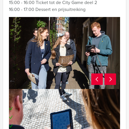
15:00 - 16:00 Ticket tot de City Game deel 2
16:00 - 17:00 Dessert en prijsuitreiking
Wat kun je verwachten?
Los creatieve en uitdagende puzzels op
Bouw stations op strategische locaties
Ontmasker zwartrijders en scoor bonuspunten