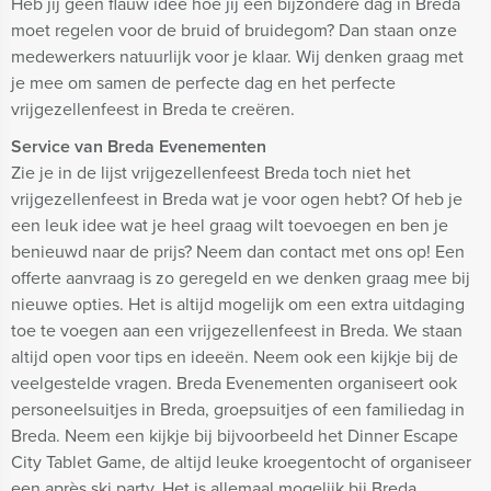
Heb jij geen flauw idee hoe jij een bijzondere dag in Breda
moet regelen voor de bruid of bruidegom? Dan staan onze
medewerkers natuurlijk voor je klaar. Wij denken graag met
je mee om samen de perfecte dag en het perfecte
vrijgezellenfeest in Breda te creëren.
Service van Breda Evenementen
Zie je in de lijst vrijgezellenfeest Breda toch niet het
vrijgezellenfeest in Breda wat je voor ogen hebt? Of heb je
een leuk idee wat je heel graag wilt toevoegen en ben je
benieuwd naar de prijs? Neem dan contact met ons op! Een
offerte aanvraag is zo geregeld en we denken graag mee bij
nieuwe opties. Het is altijd mogelijk om een extra uitdaging
toe te voegen aan een vrijgezellenfeest in Breda. We staan
altijd open voor tips en ideeën. Neem ook een kijkje bij de
veelgestelde vragen. Breda Evenementen organiseert ook
personeelsuitjes in Breda, groepsuitjes of een familiedag in
Breda. Neem een kijkje bij bijvoorbeeld het Dinner Escape
City Tablet Game, de altijd leuke kroegentocht of organiseer
een après ski party. Het is allemaal mogelijk bij Breda