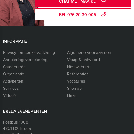
CHAT MET MAAIKE
BEL 076 20 30 005
INFORMATIE
Privacy- en cookieverklaring
Algemene voorwaarden
Annuleringsverzekering
Vraag & antwoord
Categorieën
Nieuwsbrief
Organisatie
Referenties
Activiteiten
Vacatures
Services
Sitemap
Video’s
Links
BREDA EVENEMENTEN
Postbus 1908
4801 BX
Breda