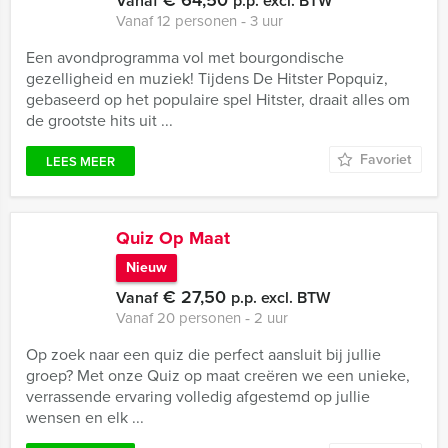
€ 64,50
Vanaf
p.p. excl. BTW
Vanaf 12 personen ‐ 3 uur
Een avondprogramma vol met bourgondische
gezelligheid en muziek! Tijdens De Hitster Popquiz,
gebaseerd op het populaire spel Hitster, draait alles om
de grootste hits uit ...
Favoriet
LEES MEER
Quiz Op Maat
Nieuw
€ 27,50
Vanaf
p.p. excl. BTW
Vanaf 20 personen ‐ 2 uur
Op zoek naar een quiz die perfect aansluit bij jullie
groep? Met onze Quiz op maat creëren we een unieke,
verrassende ervaring volledig afgestemd op jullie
wensen en elk ...