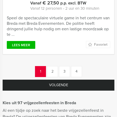
€ 27,50
Vanaf
p.p. excl. BTW
Vanaf 12 personen ‐ 2 uur en 30 minuten
Speel de spectaculaire virtuele game in het centrum van
Breda met Breda Evenementen. De politie heeft
dringend jullie hulp nodig om een lastige moordzaak op
te ...
Favoriet
LEES MEER
1
2
3
4
VOLGENDE
Kies uit 97 vrijgezellenfeesten in Breda
Al een tijdje op zoek naar het beste vrijgezellenfeest in
Breda? De vrijgezellenfeesten van Breda Evenementen zijn