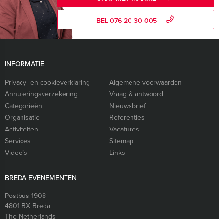
BEL 076 20 30 005
INFORMATIE
Privacy- en cookieverklaring
Algemene voorwaarden
Annuleringsverzekering
Vraag & antwoord
Categorieën
Nieuwsbrief
Organisatie
Referenties
Activiteiten
Vacatures
Services
Sitemap
Video’s
Links
BREDA EVENEMENTEN
Postbus 1908
4801 BX
Breda
The Netherlands