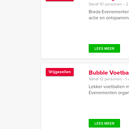
Vanaf 10 personen ‐ 2
Breda Evenementen h
actie en ontspannin
LEES MEER
Bubble Voetbal
Vrijgezellen
Vanaf 12 personen ‐ 1
Lekker voetballen m
Evenementen organi
LEES MEER