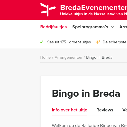
BredaEvenementen
Unieke uitjes in de Nassaustad van N
Bedrijfsuitjes
Spelprogramma’s
Arr
Kies uit 175+ groepsuitjes
De scherpste 
Home
/
Arrangementen
/
Bingo in Breda
Bingo in Breda
Info over het uitje
Reviews
Ve
Welkom op de Ballorige Bingo van Br