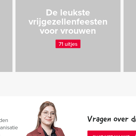
De leukste
vrijgezellenfeesten
voor vrouwen
71 uitjes
Vragen over di
nden
anisatie
e