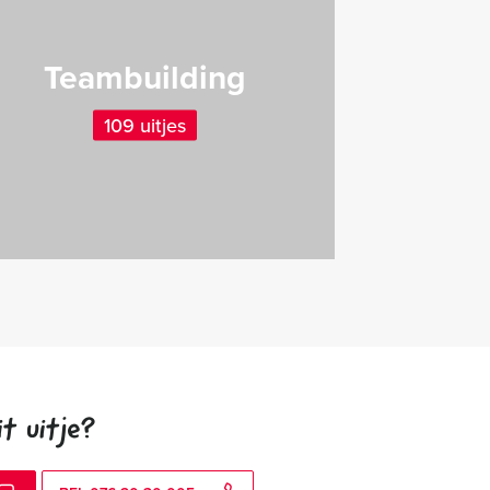
Teambuilding
109 uitjes
t uitje?