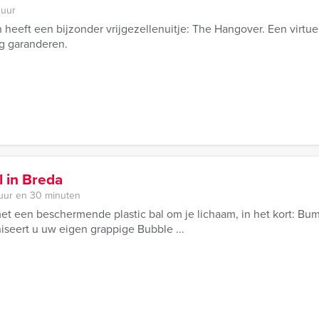
 uur
eeft een bijzonder vrijgezellenuitje: The Hangover. Een virtuele
g garanderen.
 in Breda
 uur en 30 minuten
et een beschermende plastic bal om je lichaam, in het kort: B
seert u uw eigen grappige Bubble ...