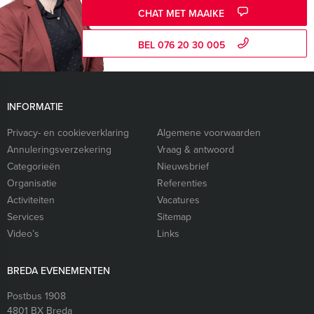
CHAT MET MAAIKE
BEL 076 20 30 005
INFORMATIE
Privacy- en cookieverklaring
Algemene voorwaarden
Annuleringsverzekering
Vraag & antwoord
Categorieën
Nieuwsbrief
Organisatie
Referenties
Activiteiten
Vacatures
Services
Sitemap
Video’s
Links
BREDA EVENEMENTEN
Postbus 1908
4801 BX
Breda