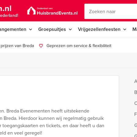
.nl
ederland!
angementen
Groepsuitjes
Vrijgezellenfeesten
M
prijzen van Breda
Geprezen om service & flexibiliteit
A
B
C
zen. Breda Evenementen heeft uitstekende
F
n Breda. Hierdoor kunnen wij regelmatig gebruik
G
 toegangskaarten en tickets, en daar heeft u dan
eld en veel geregel!
G