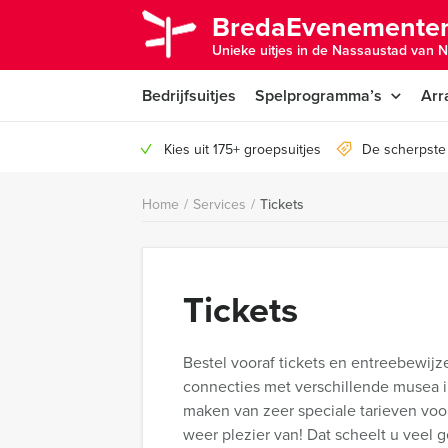
BredaEvenementen
Unieke uitjes in de Nassaustad van N
Bedrijfsuitjes
Spelprogramma’s
Arr
Kies uit 175+ groepsuitjes
De scherpste 
Home
/
Services
/
Tickets
Tickets
Bestel vooraf tickets en entreebewij
connecties met verschillende musea i
maken van zeer speciale tarieven voor
weer plezier van! Dat scheelt u veel g