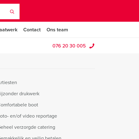
aatwerk
Contact
Ons team
076 20 30 005
rtiesten
ijzonder drukwerk
omfortabele boot
oto- en/of video reportage
eheel verzorgde catering
emakkelijk en veilig betalen