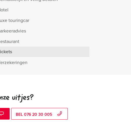
otel
uxe touringcar
arkeeradvies
estaurant
ickets
erzekeringen
nze uitjes?
BEL 076 20 30 005