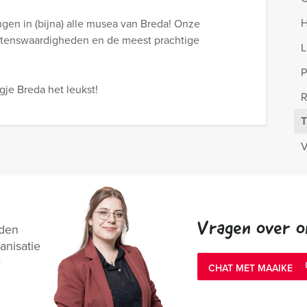
H
ngen in (bijna) alle musea van Breda! Onze
etenswaardigheden en de meest prachtige
L
P
e Breda het leukst!
R
T
V
Vragen over o
nden
anisatie
e
CHAT MET MAAIKE