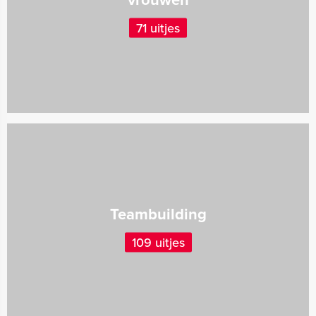
71 uitjes
Teambuilding
109 uitjes