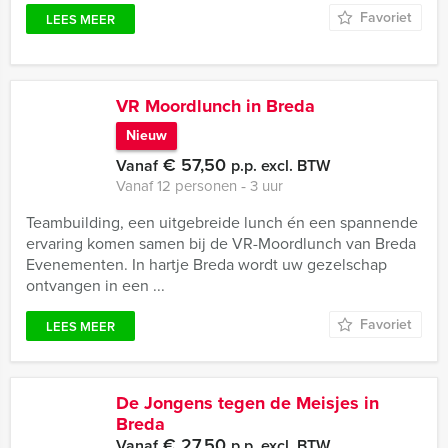
Favoriet
LEES MEER
VR Moordlunch in Breda
Nieuw
€ 57,50
Vanaf
p.p. excl. BTW
Vanaf 12 personen ‐ 3 uur
Teambuilding, een uitgebreide lunch én een spannende
ervaring komen samen bij de VR-Moordlunch van Breda
Evenementen. In hartje Breda wordt uw gezelschap
ontvangen in een ...
Favoriet
LEES MEER
De Jongens tegen de Meisjes in
Breda
€ 27,50
Vanaf
p.p. excl. BTW