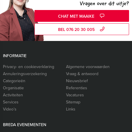
Vragen over dit uitje?
CHAT MET MAAIKE
BEL 076 20 30 005
INFORMATIE
Privacy- en cookieverklaring
Algemene voorwaarden
Annuleringsverzekering
Vraag & antwoord
Categorieën
Nieuwsbrief
Organisatie
Referenties
Activiteiten
Vacatures
Services
Sitemap
Video’s
Links
BREDA EVENEMENTEN