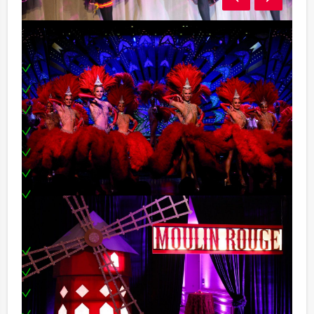
Inclusief:
Ontvangst met bubbels
DJ (incl. apparatuur)
Aankleding in stijl
Zangeres
Casino tafel(s)
Croupier(s)
Toplocatie
Optioneel
Gastvrouwen
Fotograaf of Fotobooth met bijpassende props
Moulin Rouge danseressen
Moulin Rouge workshop