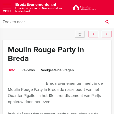
BredaEvenementen.nl
Unieke uitjes in de Nassaustad van
Nederland!
MENU
Moulin Rouge Party in
Breda
Info
Reviews
Veelgestelde vragen
Breda Evenementen heeft in de
Moulin Rouge Party in Breda de rosse buurt van het
Quartier Pigalle, in het 18e arrondissement van Parijs
opnieuw doen herleven.
Inclusief sexy danseressen, casino, croupiers en de