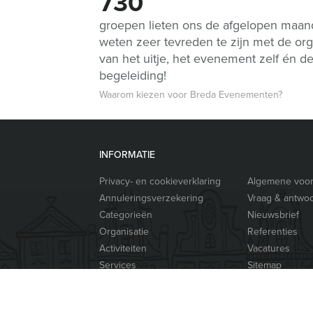
730
groepen lieten ons de afgelopen maa
weten zeer tevreden te zijn met de org
van het uitje, het evenement zelf én d
begeleiding!
Waarom kiezen voor Breda Evenementen?
INFORMATIE
Privacy- en cookieverklaring
Algemene voo
Annuleringsverzekering
Vraag & antwo
Categorieën
Nieuwsbrief
Organisatie
Referenties
Activiteiten
Vacatures
Services
Sitemap
Video’s
Links