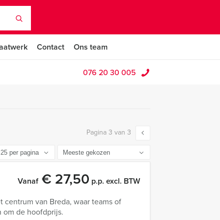
aatwerk
Contact
Ons team
076 20 30 005
Pagina 3 van 3
€ 27,50
Vanaf
p.p. excl. BTW
t centrum van Breda, waar teams of
n om de hoofdprijs.