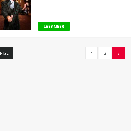
LEES MEER
RIGE
1
2
3