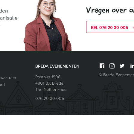
Vragen over o
nden
anisatie
e
BEL 076 20 30 005
BREDA EVENEMENTEN
© Breda Eveneme
Postbus 1908
rwaarden
4801 BX
Breda
ord
The Netherlands
076 20 30 005