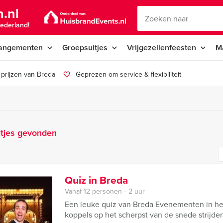
.nl
ederland!
angementen
Groepsuitjes
Vrijgezellenfeesten
M
prijzen van Breda
Geprezen om service & flexibiliteit
itjes gevonden
Quiz in Breda
Vanaf 12 personen ‐ 2 uur
Een leuke quiz van Breda Evenementen in he
koppels op het scherpst van de snede strijde