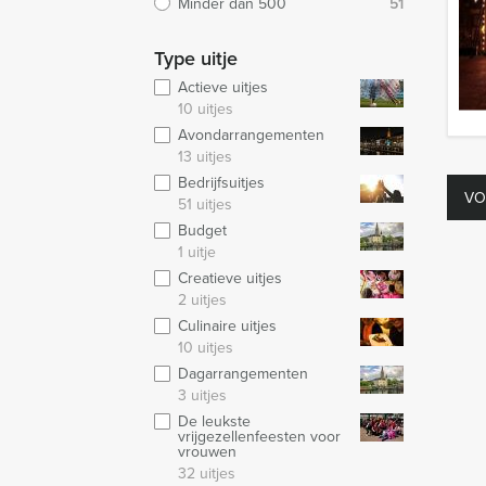
Minder dan 500
51
Type uitje
Actieve uitjes
10 uitjes
Avondarrangementen
13 uitjes
Bedrijfsuitjes
VO
51 uitjes
Budget
1 uitje
Creatieve uitjes
2 uitjes
Culinaire uitjes
10 uitjes
Dagarrangementen
3 uitjes
De leukste
vrijgezellenfeesten voor
vrouwen
32 uitjes