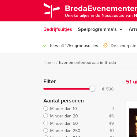
BredaEvenementen
Unieke uitjes in de Nassaustad van N
Bedrijfsuitjes
Spelprogramma’s
Arr
Kies uit 175+ groepsuitjes
De scherpste 
Home
/
Evenementenbureau in Breda
Filter
51 u
€
530
Aantal personen
Minder dan 10
1
Minder dan 20
46
Minder dan 50
49
Minder dan 250
51