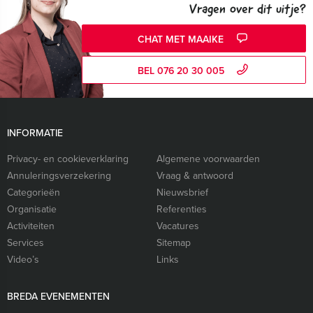
Vragen over dit uitje?
CHAT MET MAAIKE
BEL 076 20 30 005
INFORMATIE
Privacy- en cookieverklaring
Algemene voorwaarden
Annuleringsverzekering
Vraag & antwoord
Categorieën
Nieuwsbrief
Organisatie
Referenties
Activiteiten
Vacatures
Services
Sitemap
Video’s
Links
BREDA EVENEMENTEN