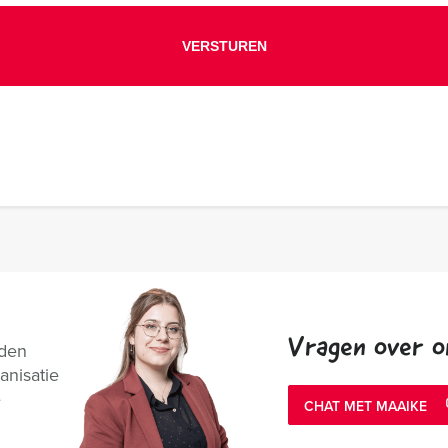
Vragen over o
nden
anisatie
e
CHAT MET MAAIKE